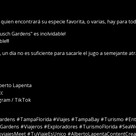
uien encontrará su especie favorita, o varias, hay para tod
usch Gardens" es inolvidable!
e!!!
 un día no es suficiente para sacarle el jugo a semejante atr
lberto Lapenta
cc
gram / TikTok
ardens #TampaFlorida #Viajes #TampaBay #Turismo #Ent
ardens #Viajeros #Exploradores #TurismoFlorida #SeaWo
nkviajesMeet #TuViajeEsUnico #AlbertoLapentaContentCrea