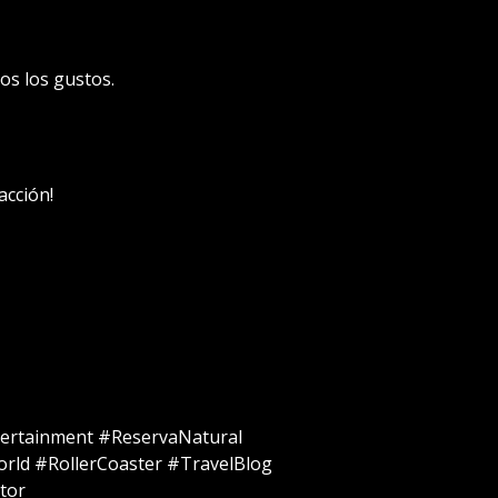
os los gustos.
acción!
ertainment #ReservaNatural
rld #RollerCoaster #TravelBlog
tor