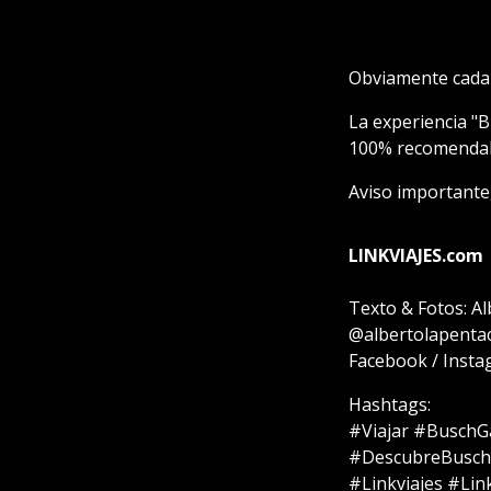
Obviamente cada q
La experiencia "B
100% recomendabl
Aviso importante,
LINKVIAJES.com
Texto & Fotos: A
@albertolapenta
Facebook / Insta
Hashtags:
#Viajar #BuschG
#DescubreBuschG
#Linkviajes #Li